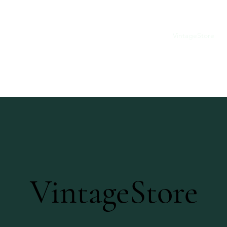
Startseite
Über uns
VintageStore
VintageStore