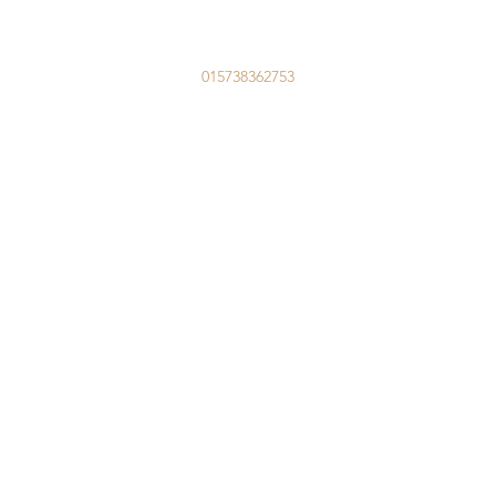
015738362753
Requisitenverleih
More