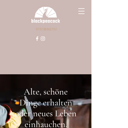
015738362753
Alte, schöne
Dinge erhalten
oder neues Leben
einhauchen.